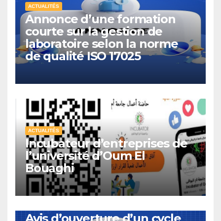
ACTUALITÉS
Annonce d’une formation
courte sur la gestion de
laboratoire selon la norme
de qualité ISO 17025
ACTUALITÉS
Incubateur d’entreprises de
l’université d’Oum El
Bouaghi
ACTUALITÉS
Avis d’ouverture d’un cycle