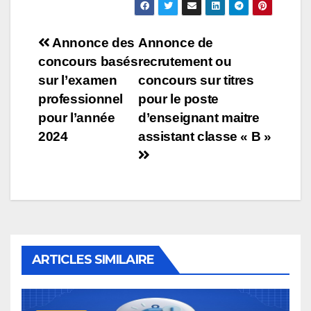
Navigation
Annonce des
Annonce de
concours basés
recrutement ou
de
sur l’examen
concours sur titres
l’article
professionnel
pour le poste
pour l’année
d’enseignant maitre
2024
assistant classe « B »
ARTICLES SIMILAIRE