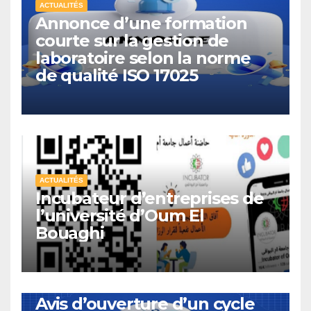
ACTUALITÉS
Annonce d’une formation
courte sur la gestion de
laboratoire selon la norme
de qualité ISO 17025
ACTUALITÉS
Incubateur d’entreprises de
l’université d’Oum El
Bouaghi
ACTUALITÉS
Avis d’ouverture d’un cycle