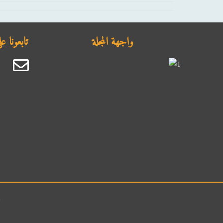
واجهة المجلة
تابعونا 
ج