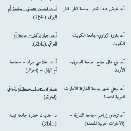
أ.د بخوش عبد القادر -جامعة قطر- قطر
أ. د. احسين عثماني– جامعة أم
البواقي (الجزائر)
أ.د بغورة الزواوي-جامعة الكويت-
أ.د. جبار بوكثير– جامعة أم
الكويت
البواقي (الجزائر)
أ.د بني هاني صالح جامعة اليرموق-
أ. د. خلاصي مراد – –جامعة
الأردن
أم الواقي – (الجزائر)
أ.د بوعلي نصير جامعة الشارقة الامارات
د. توافق سميرة- جامعة أم البواقي
العربية المتحدة
(الجزائر)
أ.د توهامي إبراهيم -جامعة الشارقة –
د. حديدان خضرة جامعة تبسة
(الامارات العربية المتحدة)
( الجزائر)