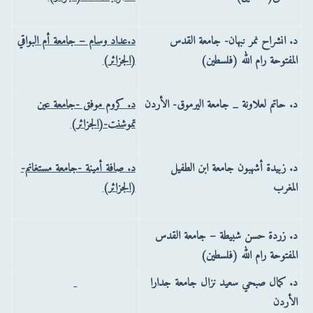
د. انشراح نمر نبهان- جامعة القدس
د.عداد وسام – جامعة أم البواقي
المفتوحة رام الله (فلسطين)
(الجزائر)
د. حاتم لعلاونة _ جامعة اليرموق- الأردن
د. كروم موفق -جامعة عين
تموشنت-(الجزائر)
د. زبيدة أشهبون جامعة ابن الطفيل
د. صافة أمينة -جامعة مستغانم-
المغرب
(الجزائر)
د. زردة حسن شبيطة – جامعة القدس
المفتوحة رام الله (فلسطين)
د. كمال صبحي سعيد نزال جامعة جدارا
الأردن