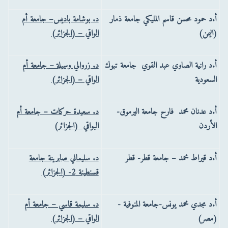
أ.د حمود محسن قاسم المليكي جامعة ذمار
د. بوشامة باديس– جامعة أم
(اليمن)
الواقي – (الجزائر)
أ.د رانية الصاوي عبد القوي جامعة تبوك
د. زروالي وسيلة – جامعة أم
السعودية
الواقي – (الجزائر)
أ.د عدنان محمد فارح جامعة اليرموق-
د. سعيدة حركات – جامعة أم
الأردن
البواقي (الجزائر)
أ.د قيراط محمد – جامعة قطر- قطر
د. سليماني صابرينة جامعة
قسنطينة 2- (الجزائر)
أ.د مجدي محمد يونس-جامعة المنوفية -
د. سليمة قاسي – جامعة أم
(مصر)
الواقي – (الجزائر)