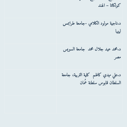
كولكاتا – الهند
د.ناجية مولود الكلامي -جامعة طرابمس
ليبيا
د.محمد عيد جلال محمد جامعة السويس
مصر
‏د.علي مهدي كاظم كلية التربية، جامعة
السلطان قابوس سلطنة عُمان