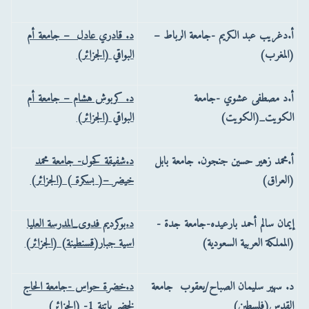
أ.دغريب عبد الكريم -جامعة الرباط –
د. قادري عادل – جامعة أم
(المغرب)
البواقي (الجزائر)
أ.د مصطفى عشوي -جامعة
د. كربوش هشام – جامعة أم
الكويت_(الكويت)
البواقي (الجزائر)
أ.محمد زهير حسين جنجون.‏ جامعة بابل
د.شفيقة كحول- جامعة محمد
(العراق)
خيضر –( بسكرة ) (الجزائر)
إيمان سالم أحمد بارعيده-جامعة جدة -
د.بوكرديم فدوى_المدرسة العليا
(المملكة العربية السعودية)
اسية جبار(قسنطينة) (الجزائر)
د. سهير سليمان الصباح/يعقوب جامعة
د.خضرة حواس -جامعة الحاج
القدس(فلسطين)
لخضر باتنة 1- (الجزائر)