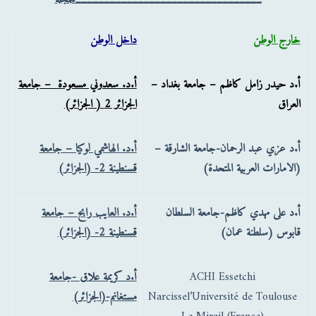
خارج الوطن
داخل الوطن
أ.د حيدر زامل كاظم – جامعة بغداد –
أ.د. سعدوني مسعودة – جامعة
العراق
الجزائر 2 ( الجزائر)
أ.د عزي عبد الرحمان-جامعة الشارقة –
أ.د. الهاشمي لوكيا – جامعة
(الامارات العربية المتحدة)
قسنطينة 2- (الجزائر)
أ.د على مهدي كاظم-جامعة السلطان
أ.د. العايب رابح – جامعة
قابوس (سلطنة عمان)
قسنطينة 2- (الجزائر)
ACHI Essetchi
أ.د كريمة علاق -جامعة
Narcissel’Université de Toulouse
مستغانم-(الجزائر)