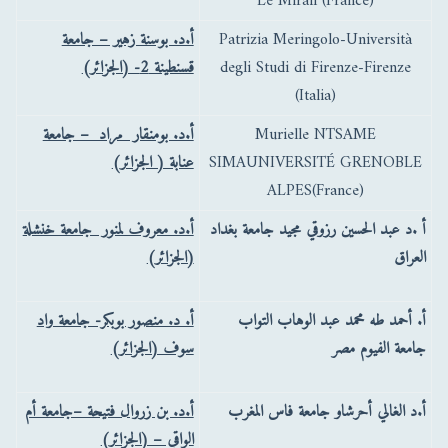
Le Mirail (France)
Patrizia Meringolo-Università
أ.د. بوسنة زهير – جامعة
degli Studi di Firenze-Firenze
قسنطينة 2- (الجزائر)
(Italia)
Murielle NTSAME
أ.د. بومنقار مراد – جامعة
SIMAUNIVERSITÉ GRENOBLE
عنابة ( الجزائر)
ALPES(France)
أ .د عبد الحسين رزوقي مجيد جامعة بغداد
أ.د. معروف لمنور جامعة خنشلة
العراق
(الجزائر)
أ. أحمد طه محمد عبد الوهاب التواب
أ. د. منصور بوبكر- جامعة واد
جامعة الفيوم مصر
سوف (الجزائر)
أ.د الغالي أحرشاو جامعة فاس المغرب
أ.د. بن زروال فتيحة –جامعة أم
الواقي – (الجزائر)