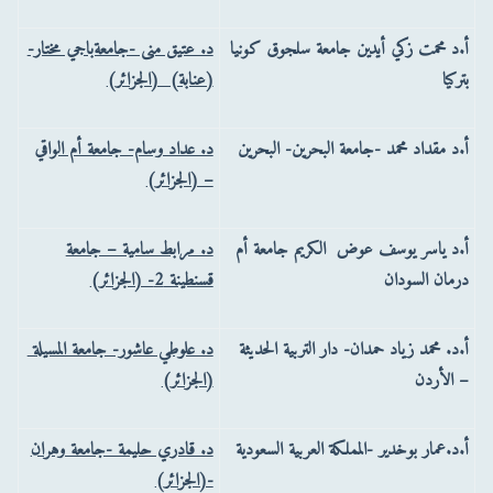
أ.د محمت زكي أيدين جامعة سلجوق كونيا
د. عتيق منى -جامعةباجي مختار-
بتركيا
(عنابة) (الجزائر)
أ.د مقداد محمد -جامعة البحرين- البحرين
د. عداد وسام- جامعة أم الواقي
– (الجزائر)
أ.د ياسر يوسف عوض الكريم جامعة أم
د. مرابط سامية – جامعة
درمان السودان
قسنطينة 2- (الجزائر)
أ.د. محمد زياد حمدان- دار التربية الحديثة
د. علوطي عاشور- جامعة المسيلة
– الأردن
(الجزائر)
أ.د.عمار بوخدير -المملكة العربية السعودية
د. قادري حليمة ‏-جامعة وهران
‏-(الجزائر)