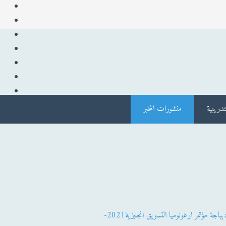
دريبية
منشورات المخبر
ديباجة مؤتمر ارغونوميا التسويق انجليزية2021-