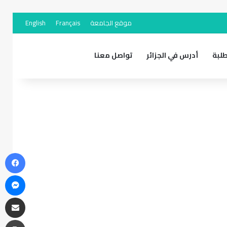
موقع الجامعة
Français
English
لبة
أدرس في الجزائر
تواصل معنا
في
ما
مشاركة 
طب