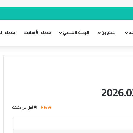
ئي
وضع المظلم
عمود جانبي
ة
التكوين
البحث العلمي
فضاء الأساتذة
فضاء الط
914
أقل من دقيقة