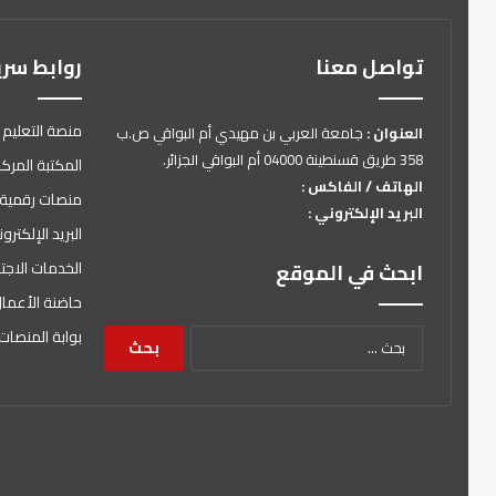
تواصل معنا
روابط سر
منصة التعليم 
العنوان :
جامعة العربي بن مهيدي أم البواقي ص.ب
358 طريق قسنطينة 04000 أم البواقي الجزائر.
المكتبة المركز
الهاتف / الفاكس :
منصات رقمية
البريد الإلكتروني :
البريد الإلكتر
الخدمات الاجت
ابحث في الموقع
حاضنة الأعما
البحث
بوابة المنصات 
عن: