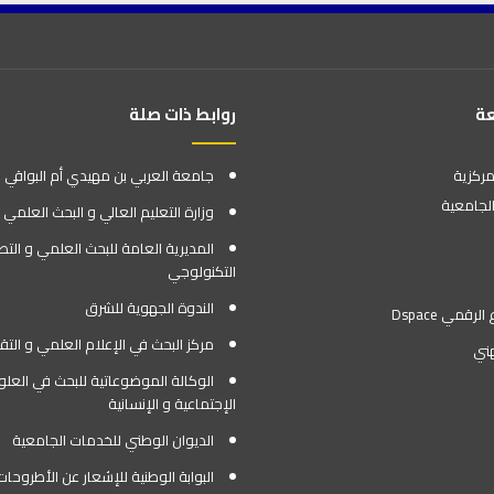
عة
روابط ذات صلة
مركزية
جامعة العربي بن مهيدي أم البواقي
لجامعية
وزارة التعليم العالي و البحث العلمي
المديرية العامة للبحث العلمي و التط
التكنولوجي
الندوة الجهوية للشرق
رقمي Dspace
مركز البحث في الإعلام العلمي و التق
هني
الوكالة الموضوعاتية للبحث في العلو
الإجتماعية و الإنسانية
الديوان الوطني للخدمات الجامعية
البوابة الوطنية للإشعار عن الأطروحات