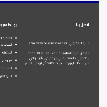
اتصل بنا
روابط سري
المكتبة ال
البريد الإلكتروني: adminweb.ceil@univ-oeb.dz
الخدمات ا
الحاضنة
العنوان :مركز التعليم المكثف للغات 3000 مقعد
بيداغوجي جامعة العربي بن مهيدي -أم البواقي
موودل
ص.ب 358 طريق قسنطينة 04000 أم البواقي. الجزائر
المستودع ال
البريد الم