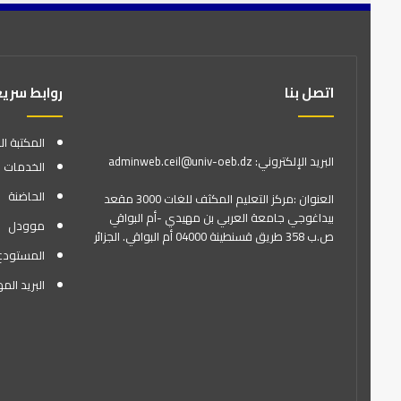
اتصل بنا
روابط سري
المكتبة ال
البريد الإلكتروني: adminweb.ceil@univ-oeb.dz
الخدمات ا
الحاضنة
العنوان :مركز التعليم المكثف للغات 3000 مقعد
بيداغوجي جامعة العربي بن مهيدي -أم البواقي
موودل
ص.ب 358 طريق قسنطينة 04000 أم البواقي. الجزائر
المستودع ال
البريد الم