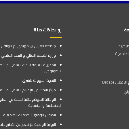
عة
روابط ذات صلة
مركزية
جامعة العربي بن مهيدي أم البواقي
لجامعية
وزارة التعليم العالي و البحث العلمي
المديرية العامة للبحث العلمي و التط
التكنولوجي
الندوة الجهوية للشرق
رقمي Dspace
مركز البحث في الإعلام العلمي و التق
هني
الوكالة الموضوعاتية للبحث في العلو
الإجتماعية و الإنسانية
الديوان الوطني للخدمات الجامعية
البوابة الوطنية للإشعار عن الأطروحات