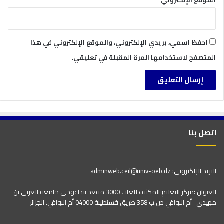
الموقع الإلكتروني
احفظ اسمي، بريدي الإلكتروني، والموقع الإلكتروني في هذا
المتصفح لاستخدامها المرة المقبلة في تعليقي.
اتصل بنا
البريد الإلكتروني: adminweb.ceil@univ-oeb.dz
العنوان :مركز التعليم المكثف للغات 3000 مقعد بيداغوجي جامعة العربي بن
مهيدي -أم البواقي ص.ب 358 طريق قسنطينة 04000 أم البواقي. الجزائر