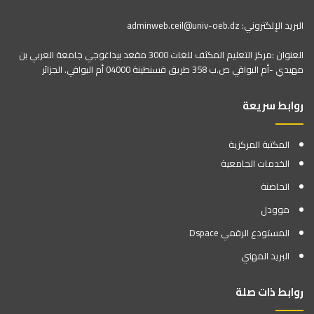
البريد الإلكتروني: adminweb.ceil@univ-oeb.dz
العنوان :مركز التعليم المكثف للغات 3000 مقعد بيداغوجي جامعة العربي بن
مهيدي -أم البواقي ص.ب 358 طريق قسنطينة 04000 أم البواقي. الجزائر
روابط سريعة
المكتبة المركزية
الخدمات الجامعية
الحاضنة
موودل
المستودع الرقمي Dspace
البريد المهني
روابط ذات صلة