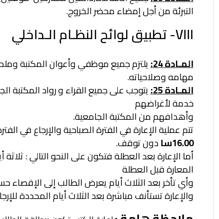
التبرئة من أجل إمضاء
محضر الخروج.
VIII- تطبيق لوائح النظـام الـداخلي
المـادة 24:
يلتزم جميع موظفي وأعوان المكتبة وملحقا
مهامه وصلاحياته.
المـادة 25:
يتوجب على جميع القراء و رواد المكتبة الجا
خدمة لأغراضهم
وأهدافهم من المكتبة الجامعية.
تتم عملية الإعارة في الفترة الصباحية والإرجاع في الف
16.00سا
دون
توقف.
أما الإعارة بعد العطلة فتكون على النحو التالي : ثلاث
المعارة قبل العطلة
وأي تأخر بعد الثلاث أيام يعرض الطالب إلى الإقصاء حسب
والإعارة تستأنف مباشرة بعد الثلاث أيام المحددة للإرجاع
ملاحظة هامة :