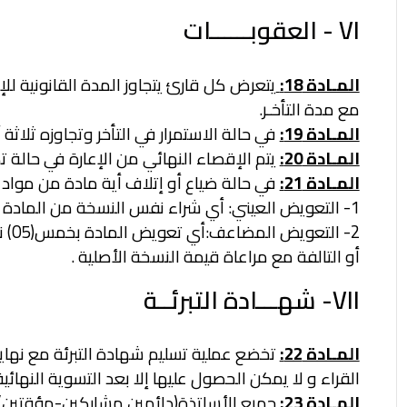
VI - العقوبــــــات
المـادة 18:
يتعرض كل قارئ يتجاوز المدة القانونية لل
مع مدة التأخـر.
المـادة 19:
في حالة الاستمرار في التأخر وتجاوزه ثلاث
المـادة 20:
يتم الإقصاء النهائي من الإعارة في حالة تكرا
المـادة 21:
في حالة ضياع أو إتلاف أية مادة من مواد ا
1- التعويض العيني: أي شراء نفس النسخة من المادة الضائعة أوالتا لفة.
2- التعويض المضاعف:أي تعويض المادة بخمس(05) نسخ تعالج نفس موضوع المادة الضائعة
أو التالفة مع مراعاة قيمة النسخة الأصلية .
VII- شهـــادة التبرئــة
المـادة 22:
تخضع عملية تسليم
شهادة التبرئة مع نهاي
القراء و لا يمكن
الحصول عليها إلا بعد التسوية النهائية
المـادة 23:
جميع الأساتذة(دائمين مشاركين-مؤقتين)