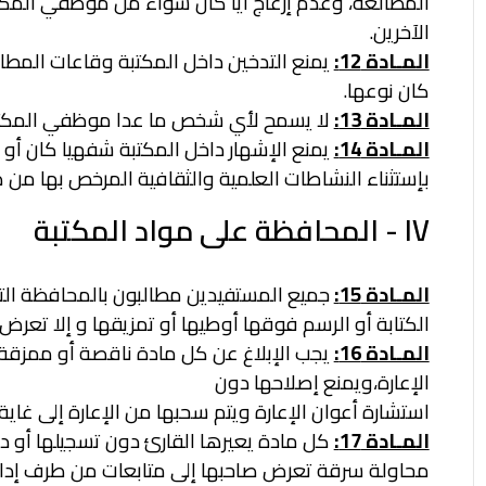
المطالعة، وعدم إزعاج أيا
كان سواء من موظفي المكتبة
الآخرين.
المـادة 12:
يمنع التدخين داخل المكتبة وقاعات المط
كان نوعها.
المـادة 13:
لا يسمح لأي شخص ما عدا موظفي المكتبة 
المـادة 14:
يمنع الإشهار داخل المكتبة شفهيا كان أو م
بإستثناء النشاطات
العلمية والثقافية المرخص بها من ط
IV - المحافظة على مواد المكتبة
المـادة 15:
جميع المستفيدين مطالبون بالمحافظة التا
الكتابة أو الرسم فوقها أو
طيها أو تمزيقها و إلا تعرض 
المـادة 16:
يجب الإبلاغ عن كل مادة ناقصة أو ممزقة ق
الإعارة،ويمنع إصلاحها دون
استشارة أعوان الإعارة ويتم سحبها من الإعارة إلى غاية
المـادة 17:
كل مادة يعيرها القارئ دون تسجيلها أو دون
محاولة سرقة
تعرض صاحبها إلى متابعات من طرف إدارة