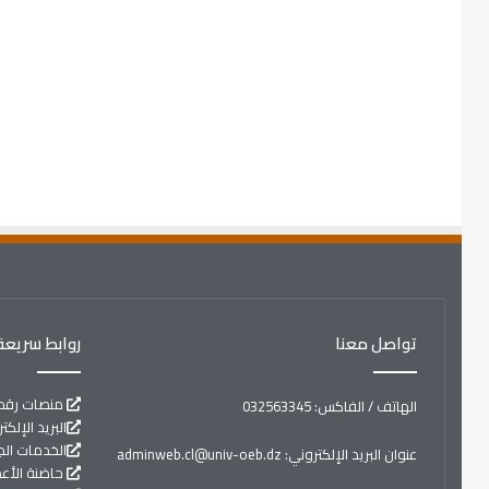
تواصل معنا
روابط سريعة
منصات رقم
الهاتف / الفاكس: 032563345
البريد الإلك
الخدمات ال
عنوان البريد الإلكتروني: adminweb.cl@univ-oeb.dz
حاضنة الأع