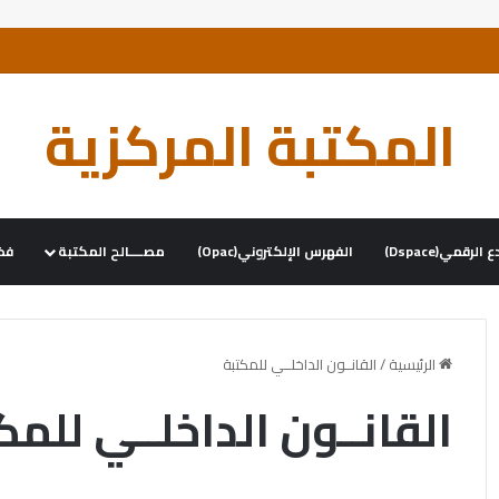
المكتبة المركزية
رقمي(Dspace)
الفهرس الإلكتروني(opac)
مصــــالح المكتبة
فضـ
الرئيسية
/
القانــون الداخلــي للمكتبة
القانــون الداخلــي للمك