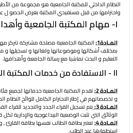
النظام الداخلي للمكتبة الجامعية هو مجموعة من الأطر و ا
واحترامها من قبل
مستفيدي المكتبة بغرض الحصو ل على
I- مهام المكتبة الجامعية
وأهدا
المـادة1:
المكتبة الجامعية مصلحة مشتركة تتركز مها
بمختلف أشكالها وموضوعاتها ولغاتها و تسجيلها و م
التعليم و البحث تماشيا مع رسالة الجامعة وأهدافها.
II - الاستفادة من خدمات المكتبة
ال
المـادة 2:
تقدم المكتبة الجامعية خدماتها لجميع فئات
و تخصصاتهم في إطار
الاحترام الكامل للوائح النظام الد
المـادة 3:
يتم تسجيل القراء الجدد والتجديد للقراء ا
الوثائق التي تثبت الوضعية
البيداغوجية والإدارية لكل ق
المـادة 4:
تعتبر بطاقة الطالب نفسها بطاقة القارئ , 
استظهارها عند
الطلب.