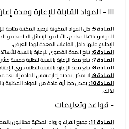
III - المواد القابلة للإعارة ومدة إعارتها
المـادة 5:
كل المواد المكونة لرصيد المكتبة متاحة للإع
الموسوعات،
المعاجم ، الأدلة و الرسائل الجامعية و 
الإطلاع عليها داخل القاعات المعدة
لهذا الغرض.
المـادة 6:
تبلغ المدة القصوى للإعارة بالنسبة للأساتذة 30 يومـا لعدد من الكتب لا يتجاوز ثلاثة (03) 
المـادة 7:
تبلغ مدة الإعارة بالنسبة للطلبة خمسة عشرة يوما (15) لكتابين 
المـادة 8:
تبلغ مدة الإعارة بالنسبة للطلبة ذوي الإحتياجات عشرون يو
المـادة 9:
لا يمكن تجديد إعارة نفس المادة إلا بعد مضي 24 ساعة على تاريخ إرج
المـادة 10:
يمكن حجز أية مادة من المواد المكتبية بالتق
لذلك.
- قواعد وتعليمات
المـادة 11:
جميع القراء و رواد المكتبة مطالبون بالم