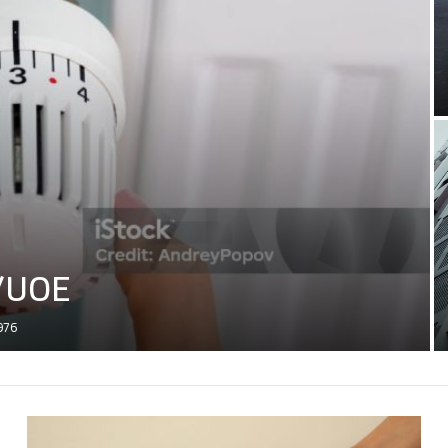
/UOE
976