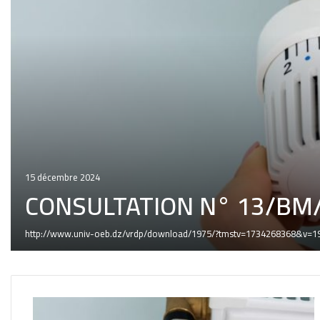
15 décembre 2024
CONSULTATION N° 13/BM
http://www.univ-oeb.dz/vrdp/download/1975/?tmstv=1734268368&v=1