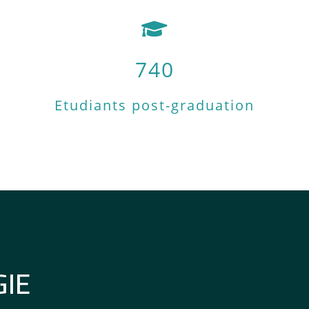
740
Etudiants post-graduation
GIE