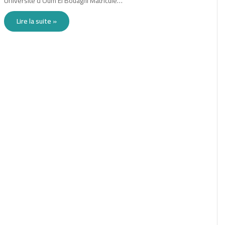
Université d’Oum El Bouaghi Matricule…
Lire la suite »