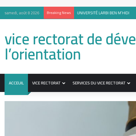
samedi, août 8 2026
Breaking News
UNIVERSITÉ LARBI BEN M’HIDI
vice rectorat de dév
l’orientation
ACCEUIL
VICE RECTORAT
SERVICES DU VICE RECTORAT