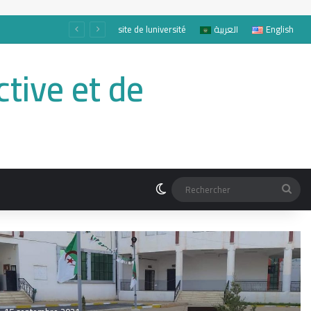
site de luniversité
العربية
English
tive et de
Switch skin
Rec