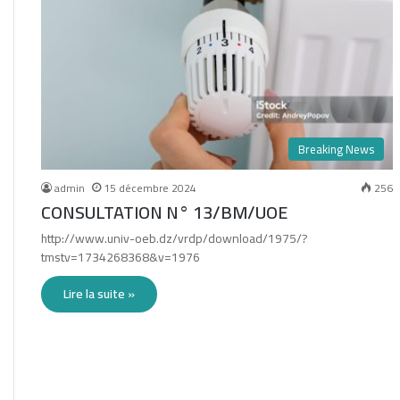
Breaking News
admin
15 décembre 2024
256
CONSULTATION N° 13/BM/UOE
http://www.univ-oeb.dz/vrdp/download/1975/?
tmstv=1734268368&v=1976
Lire la suite »