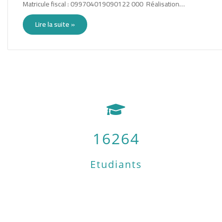
Matricule fiscal : 099704019090122 000 Réalisation…
Lire la suite »
16264
Etudiants