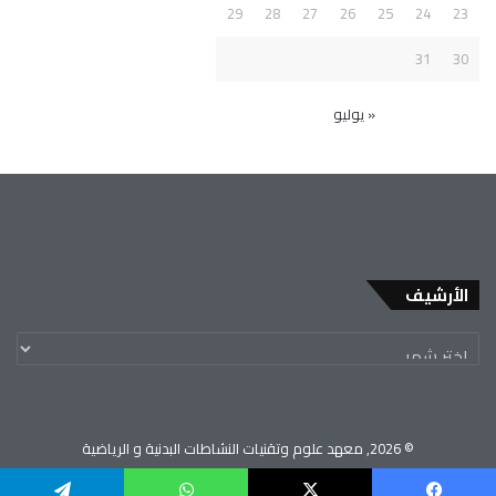
29
28
27
26
25
24
23
31
30
« يوليو
الأرشيف
© 2026, معهد علوم وتقنيات النشاطات البدنية و الرياضية
جامعة العربي بن مهيدي - أم البواقي