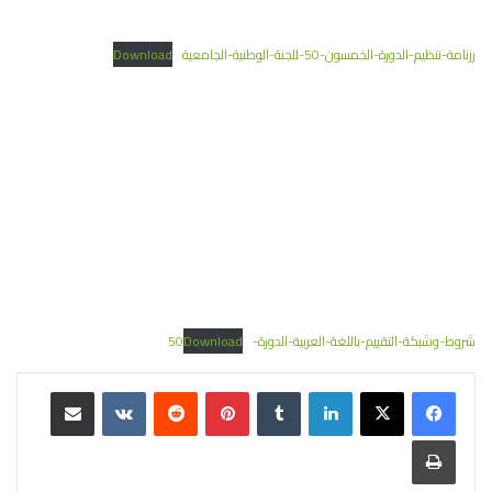
رزنامة-تنظيم-الدورة-الخمسون-50-للجنة-الوطنية-الجامعية
Download
شروط-وشبكة-التقييم-باللغة-العربية-الدورة-50
Download