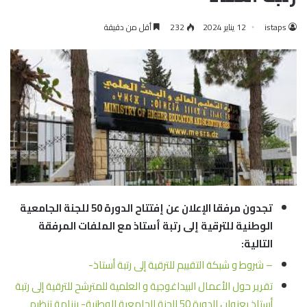
istaps
12 يناير 2024
232
أقل من دقيقة
تجدون مرفقا الإعلان عن إفتتاح الدورة 50 للجنة الجامعية
الوطنية للترقية إلى رتبة أستاذ مع الملفات المرفقة
التالية:
– شروط و شبكة التقييم للترقية إلى رتبة أستاذ-
تقرير حول الأعمال البيداغوجية و العلمية للمترشح للترقية إلى رتبة
أستاذ بعنوان الدورة 50 للجنة الجامعية الوطنية- رزنامة تنظيم