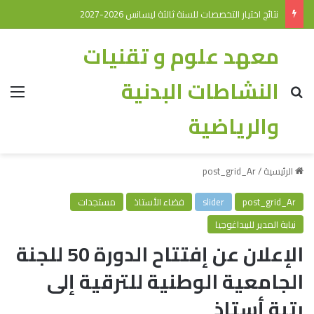
نتائج اختيار التخصصات للسنة ثالثة ليسانس 2026-2027
معهد علوم و تقنيات
النشاطات البدنية
والرياضية
الرئيسية
/
post_grid_Ar
post_grid_Ar
slider
فضاء الأستاذ
مستجدات
نيابة المدير للبيداغوجيا
الإعلان عن إفتتاح الدورة 50 للجنة
الجامعية الوطنية للترقية إلى
رتبة أستاذ