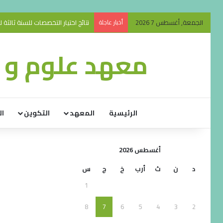
الجمعة, أغسطس 7 2026
أخبار عاجلة
نتائج اختيار التخصصات للسنة ثالثة ليسانس 
معهد علوم و ت
الرئيسية
المعهد
التكوين
ال
أغسطس 2026
د
ن
ث
أرب
خ
ج
س
1
8
7
6
5
4
3
2