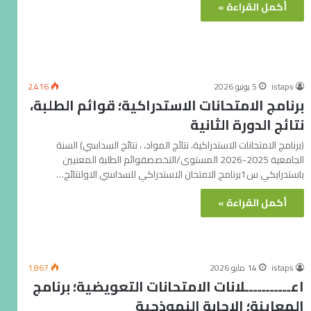
أكمل القراءة »
istaps
5 يونيو 2026
2٬416
برنامج الامتحانات الاستدراكية؛ قوائم الطلبة،
نتائج الدورة الثانية
(برنامج الامتحانات الاستدراكية، نتائج المواد، ، نتائج السداسي) السنة
الجامعية 2025-2026 المستوى/التخصصقوائم الطلبة المعنيين
باستدرايكي س1برنامج الامتحان الاستدراكي للسداسي الاولنتائج…
أكمل القراءة »
istaps
14 مايو 2026
1٬867
اعـــــــــــلانات الامتحانات التعويضية؛ برنامج
المعاينة؛ الاجابة النموذجية