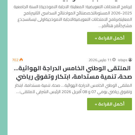
(برنامج الامتحانات التعويضية؛ المعاينة؛ الاجابة النموذجية) السنة الجامعية
2025-2026 المستوىالتخصصنتائج الموادنتائج السداسي الثانيبرنامج
المعاينةبرنامج الامتحانات التعويضيةالاجابة النموذجيةاولى ليسانسجذع
مشتركأنقر هناأنقر…
أكمل القراءة »
istaps
11 مارس 2026
702
الملتقى الوطني الخامس الدراجة الهوائية…
صحة، تنمية مستدامة، ابتكار وتفوق رياضي
الملتقى الوطني الخامس الدراجة الهوائية… صحة، تنمية مستدامة، ابتكار
وتفوق رياضي يومي 07 و 08 أفريل 2026 الرئيس الشرفي للملتقى:…
أكمل القراءة »