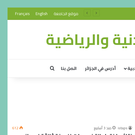
موقع الجامعة
English
Français
ية والرياضية
بية
أدرس في الجزائر
اتصل بنا
istaps
منذ 3 أسابيع
612