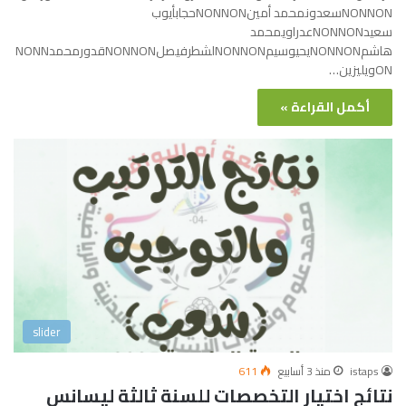
NONNONسعدونمحمد أمينNONNONحجابأيوب
سعيدNONNONعدراويمحمد
هاشمNONNONيحيوسيمNONNONلشطرفيصلNONNONقدورمحمدNONN
ONويليزين…
أكمل القراءة »
slider
istaps
منذ 3 أسابيع
611
نتائج اختيار التخصصات للسنة ثالثة ليسانس