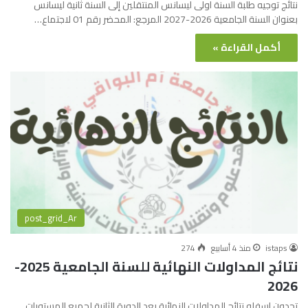
نتائج توجيه طلبة السنة اولى ليسانس المنتقلين إلى السنة ثانية ليسانس
بعنوان السنة الجامعية 2026-2027 المرجع: المحضر رقم 01 لاجتماع…
أكمل القراءة »
post_grid_Ar
istaps
منذ 4 أسابيع
274
نتائج المداولات النهائية للسنة الجامعية 2025-
2026
تجدون اسفله نتائج المداولات النهائية بعد الدورة الثانية لجميع المستويات