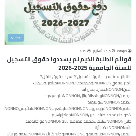
slider
istaps
منذ 3 أسابيع
435
قوائم الطلبة الذيم لم يسددوا حقوق التسجيل
للسنة الجامعية 2025-2026
اللقبالإسمتسديد حقوق التسجيل؟تسديد حقوق النقل?
بلخيريشروقNONNONبومهديدعاءNONNONمناصريةشهاب
الدينNONNONعمارةايمان آية
الرحمانNONNONبوشعالةوائلNONNONملوسيعبد
الصمدNONNONشويبيعبد
الناصرNONNONقرايصهيبNONNONكامليشعيبNONNONعادلأيمنNONNO
Nكوردانيمحمد ضياء الدينNONNONجوادإبراهيم
خليلNONNONسليمانيمحمد معتصم باللهNONNONقواجليةعبد
اللهNONNONغضبانآية
الرحمانNONNONعربةيعقوبNONNONروحانيزكرياءNONNONسيغةنورهان