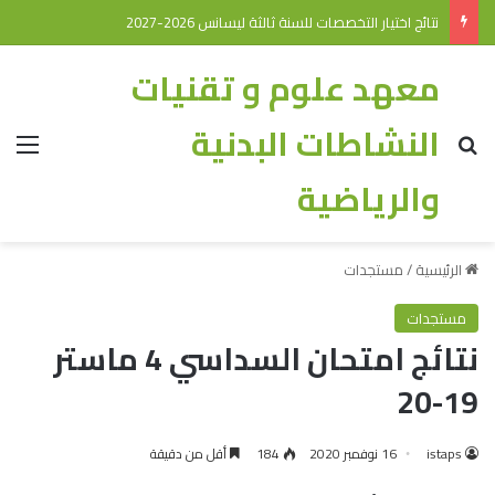
نتائج اختيار التخصصات للسنة ثالثة ليسانس 2026-2027
معهد علوم و تقنيات
النشاطات البدنية
والرياضية
الرئيسية
/
مستجدات
مستجدات
نتائج امتحان السداسي 4 ماستر
19-20
istaps
16 نوفمبر 2020
184
أقل من دقيقة