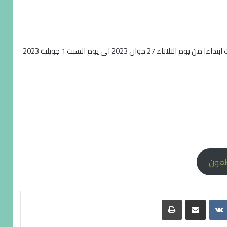
يتم تقديم الطعون التي تخص المداولات الاولية دورة ثانية لجميع المستويات ابتداءا من يوم الثلاثاء 27 جوان 2023 الى يوم السبت 1 جويلية 2023
طعون