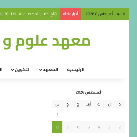
السبت, أغسطس 8 2026
أخبار عاجلة
نتائج اختيار التخصصات للسنة ثالثة ليسانس 26
معهد علوم و ت
الرئيسية
المعهد
التكوين
ال
أغسطس 2026
د
ن
ث
أرب
خ
ج
س
1
8
7
6
5
4
3
2