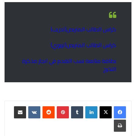
كراس الطالب المتربص(تدريب)
كراس الطالب المتربص(تربوي)
بطاقة متابعة نسب التقدم في انجاز مذكرة
التخرج