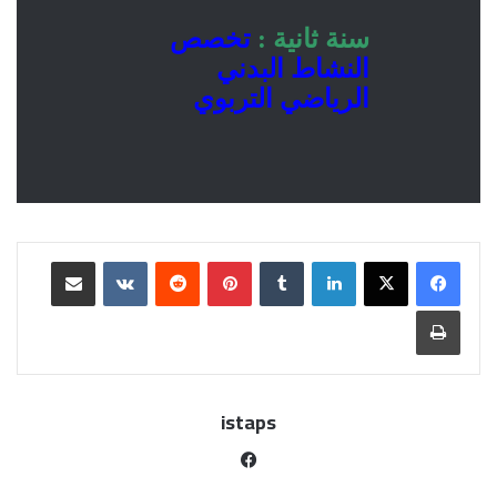
سنة ثانية :
تخصص
النشاط البدني
الرياضي التربوي
istaps