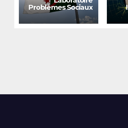
Laboratoire
Problèmes Sociaux
dans la Société
Algérienne
Th