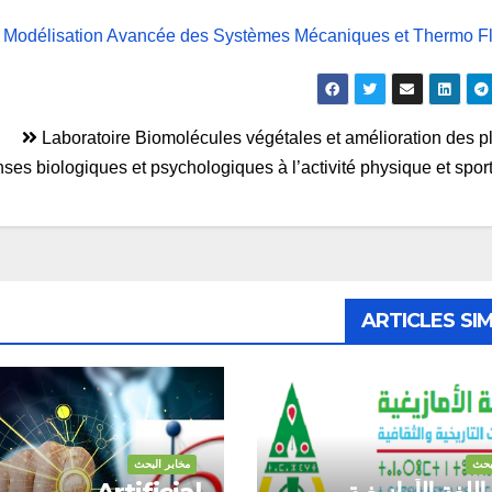
t Modélisation Avancée des Systèmes Mécaniques et Thermo F
ّح
Laboratoire Biomolécules végétales et amélioration des p
الات
ARTICLES SIM
بحث
مخابر البحث