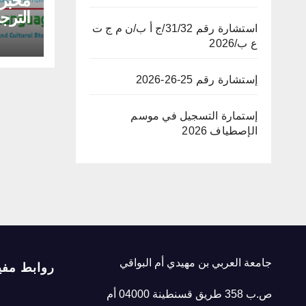
مخبر ا
الترج
استشارة رقم 31/32/ج أ ب/ن م ج ت
والثقا
ع ب/2026
إستشارة رقم 25-26-2026
إستمارة التسجيل في موسم
الإصطياف 2026
جامعة العربي بن مهيدي أم البواقي
روابط مفي
ص.ب 358 طريق قسنطينة 04000 أم