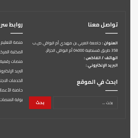
تواصل معنا
روابط سر
منصة التعليم 
العنوان :
جامعة العربي بن مهيدي أم البواقي ص.ب
358 طريق قسنطينة 04000 أم البواقي الجزائر.
المكتبة المركز
الهاتف / الفاكس :
منصات رقمية
البريد الإلكتروني :
البريد الإلكتر
الخدمات الاجت
ابحث في الموقع
حاضنة الأعما
البحث
بوابة المنصات 
عن: