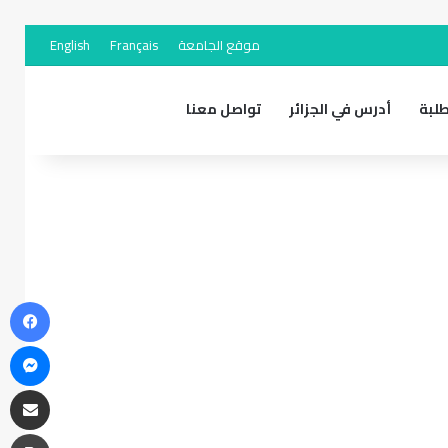
موقع الجامعة
Français
English
لبة
أدرس في الجزائر
تواصل معنا
في
ما
مشاركة 
طب