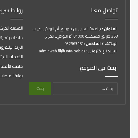
تواصل معنا
روابط سري
المكتبة المركز
العنوان :
جامعة العربي بن مهيدي أم البواقي ص.ب
358 طريق قسنطينة 04000 أم البواقي, الجزائر.
منصات رقمية
الهاتف / الفاكس :
032563481
البريد الإلكتر
البريد الإلكتروني :
adminweb.fll@univ-oeb.dz
الخدمات الاجت
حاضنة الأعما
ابحث في الموقع
بوابة المنصات 