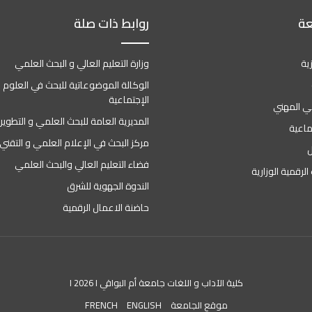
عة
روابط ذات صلة
ية
وزارة التعليم العالي و البحث العلمي
الوكالة الموضوعاتية للبحث في العلوم ا
الإجتماعية
وني المهني
المديرية العامة للبحث العلمي و التطوير
ماعية
مركز البحث في الإعلام العلمي و التقني
ل
فضاء التعليم العالي والبحث العلمي
الرقمية الوزارية
الندوة الجهوية للشرق
حاضنة الاعمال الرقمية
كلية الآداب و اللغات جامعة أم البواقي I 2026 I
موقع الجامعة
ENGLISH
FRENCH