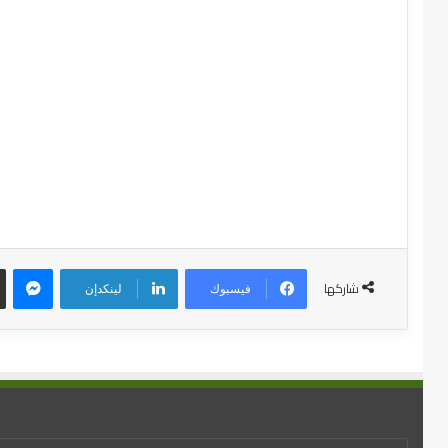
شاركها
فيسبوك
لينكدإن