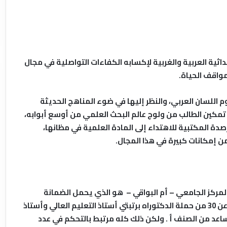
داثية العربية والغربية لإكسابه الكفاءات التواصلية في مجال
واقف الحياة.
 اللسان العربي، والنظر إليها في ضوء المناهج الحديثة
تمكين الطالب من ولوج عالم البحث العلمي من أوسع أبوابه،
صدة المكتبية للاهتداء إلى المادة العلمية في مظانها،
ن إمكانات كبيرة في هذا المجال.
 المركز الجامعي – أم البواقي – هو الذي يحمل الضمانة
المؤكدة لمتابعة المشروع ، فالقسم يتوفر على ما لا يقل عن 30 من حملة الدكتوراه برتبتي أستاذ التعليم العالي وأستاذ
رتبة أستاذ مساعد من الصنف أ . ولكن ذلك كله مرتبط بالتحكم في عدد