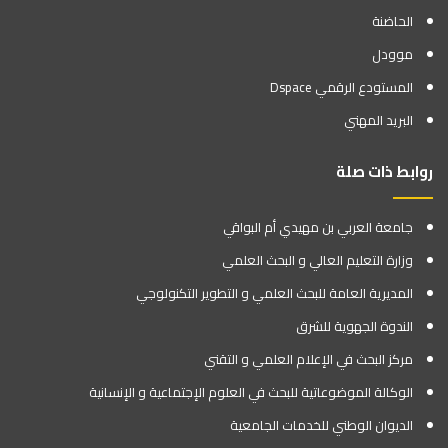
الحاضنة
موودل
المستودع الرقمي Dspace
البريد المهني
روابط ذات صلة
جامعة العربي بن مهيدي أم البواقي
وزارة التعليم العالي و البحث العلمي
المديرية العامة للبحث العلمي و التطوير التكنولوجي
الندوة الجهوية للشرق
مركز البحث في الإعلام العلمي و التقني
الوكالة الموضوعاتية للبحث في العلوم الإجتماعية و الإنسانية
الديوان الوطني للخدمات الجامعية