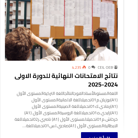
4٬235
0
CEIL OEB
نتائج الامتحانات النهائية للدورة الاولى
2024-2025
اللغةالمستوىالأستاذالفوجالنتائجاللغة التركيةالمستوى الأول
(A1)بوزيان.م01تحميلاللغة الالمانيةالمستوى الأول
(A1)رمادي.ك01تحميلاللغة الصينيةالمستوى الأول
(A1)زايدي.ه01تحميلاللغة الروسيةالمستوى الأول (A1)
خرخاش.م01تحميلالمستوى الأول (A1) ناصري.ر02تحميلاللغة
الايطاليةالمستوى الأول (A1)صاحبي.ا.س01تحميلاللغة…