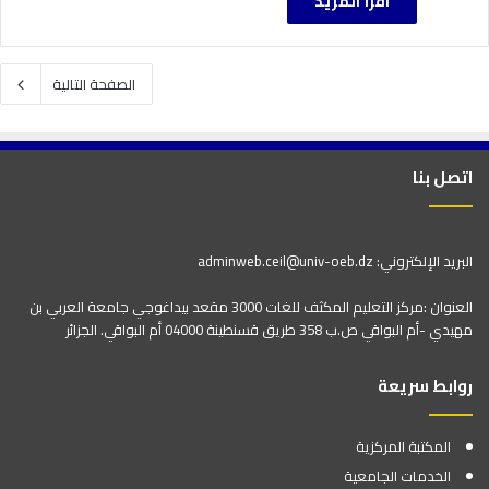
اقرأ المزيد
الصفحة التالية
اتصل بنا
البريد الإلكتروني: adminweb.ceil@univ-oeb.dz
العنوان :مركز التعليم المكثف للغات 3000 مقعد بيداغوجي جامعة العربي بن
مهيدي -أم البواقي ص.ب 358 طريق قسنطينة 04000 أم البواقي. الجزائر
روابط سريعة
المكتبة المركزية
الخدمات الجامعية