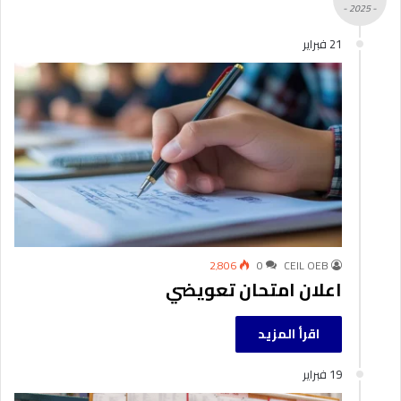
- 2025 -
21 فبراير
2٬806
0
CEIL OEB
اعلان امتحان تعويضي
اقرأ المزيد
19 فبراير