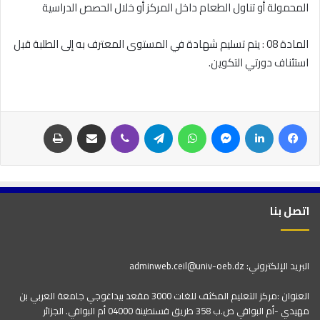
المحمولة أو تناول الطعام داخل المركز أو خلال الحصص الدراسية
المادة 08 : يتم تسليم شهادة في المستوى المعترف به إلى الطلبة قبل
استئناف دورتي التكوين.
اتصل بنا
البريد الإلكتروني: adminweb.ceil@univ-oeb.dz
العنوان :مركز التعليم المكثف للغات 3000 مقعد بيداغوجي جامعة العربي بن
مهيدي -أم البواقي ص.ب 358 طريق قسنطينة 04000 أم البواقي. الجزائر