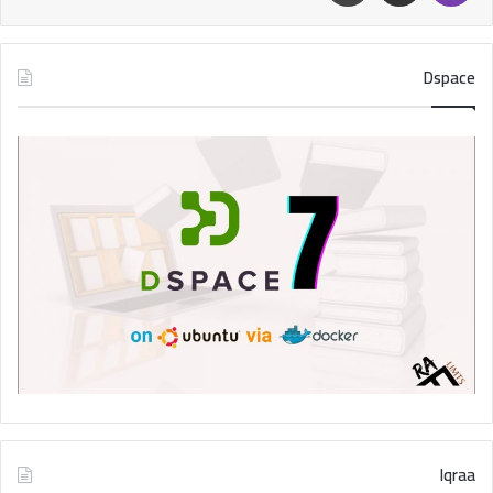
Dspace
Iqraa