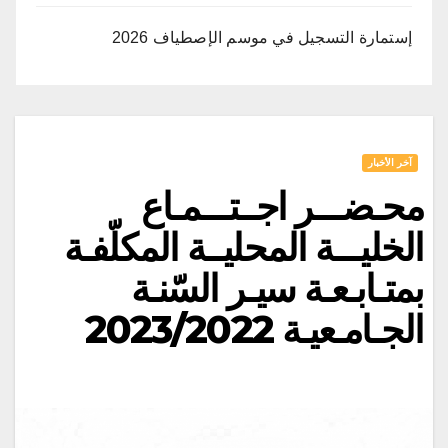
إستمارة التسجيل في موسم الإصطياف 2026
آخر الأخبار
محـضـــر اجــتـــمـاع
الخليـــة المحليــة المكلّفـة
بمتـابـعـة سيـر السّنـة
الجـامـعيـة 2023/2022