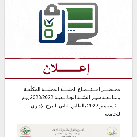
محـضـــر اجــتـــمـاع الخليـــة المحليــة المكلّفـة
بمتـابـعـة سيـر السّنـة الجـامـعيـة 2023/2022 يوم
01 سبتمبر 2022 بالطابق الثاني بالبرج الإداري
للجامعة.