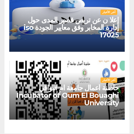
آخر الأخبار
إعلا ن عن تربص قصير المدى حول
إدارة المخابر وفق معايير الجودة iso
17025
آخر الأخبار
حاضنة أعمال جامعة ام البواقي
Incubator of Oum El Bouaghi
University