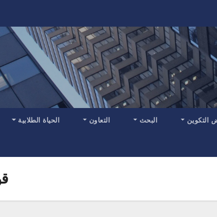
 التكوين
البحث
التعاون
الحياة الطلابية
قو