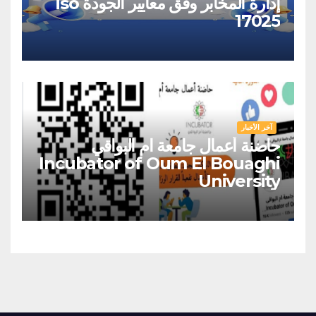
إدارة المخابر وفق معايير الجودة iso
17025
آخر الأخبار
حاضنة أعمال جامعة ام البواقي
Incubator of Oum El Bouaghi
University