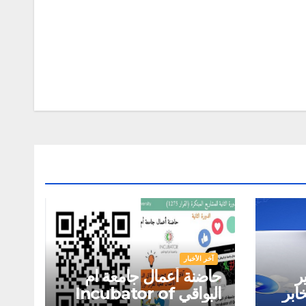
آخر الأخبار
ر
حاضنة أعمال جامعة ام
ابر
البواقي Incubator of