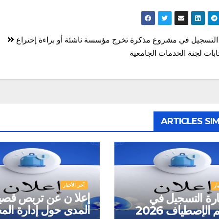
ّح
التسجيل في مشروع مذكرة تخرج مؤسسة ناشئة أو براءة إختراع
الات
خابات لجنة الخدمات الجامعية‎
ARTICLES SIM
آخر الأخبار
ار
إعلا ن عن تربص قصي
رة التسجيل في
المدى حول إدارة المخ
الإصطياف 2026