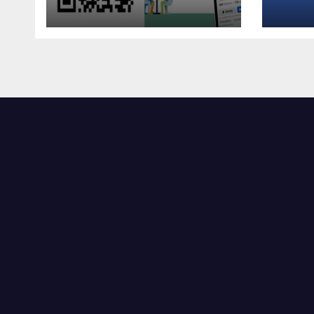
الجودة iso
Oum El Bouaghi
University