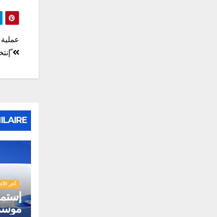
تصف
عملية 
المق
ّإنت
ILAIRE
آخر الأخب
إستما
موسم 