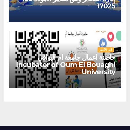
17025
آخر الأخبار
حاضنة أعمال جامعة ام البواقي
Incubator of Oum El Bouaghi
University