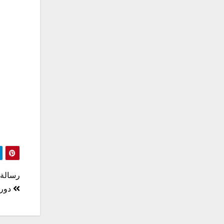
تصف
رسالة ال
المق
دورة