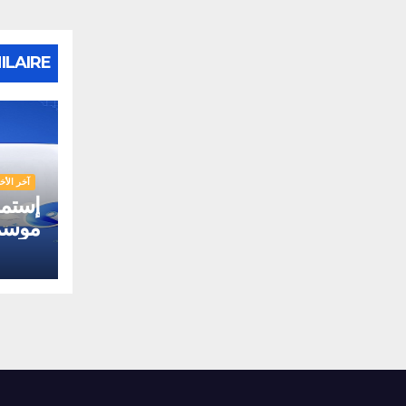
ILAIRE
آخر الأخب
إستما
موسم 