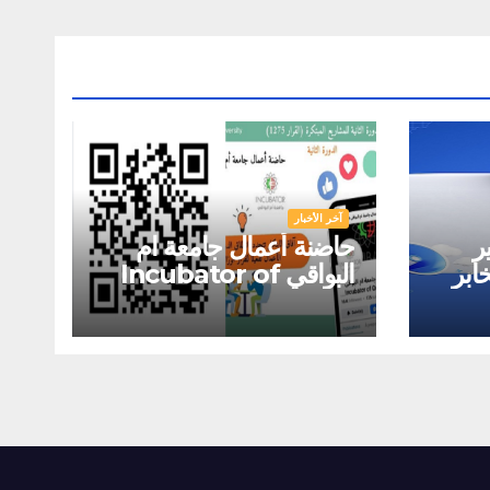
آخر الأخبار
ر
حاضنة أعمال جامعة ام
ابر
البواقي Incubator of
الجودة iso
Oum El Bouaghi
University