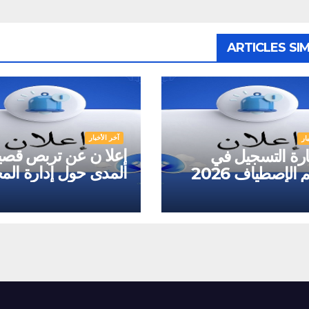
ARTICLES SIM
آخر الأخبار
ار
إعلا ن عن تربص قصي
رة التسجيل في
المدى حول إدارة المخ
الإصطياف 2026
وفق معايير 
17025