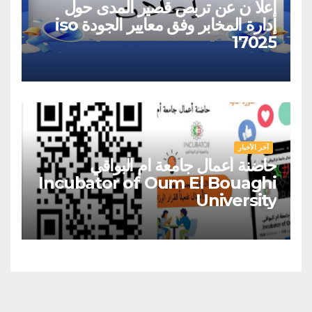
إعلا ن عن تربص قصير المدى حول
إدارة المخابر وفق معايير الجودة iso
17025
آخر الأخبار
حاضنة أعمال جامعة ام البواقي
Incubator of Oum El Bouaghi
University