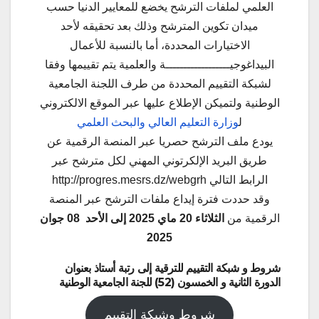
العلمي لملفات الترشح يخضع للمعايير الدنيا حسب
ميدان تكوين المترشح وذلك بعد تحقيقه لأحد
الاختيارات المحددة، أما بالنسبة للأعمال
البيداغوجيــــــــــــــــــة والعلمية يتم تقييمها وفقا
لشبكة التقييم المحددة من طرف اللجنة الجامعية
الوطنية ولتميكن الإطلاع عليها عبر الموقع الالكتروني
ل
وزارة التعليم العالي والبحث العلمي
يودع ملف الترشح حصريا عبر المنصة الرقمية عن
طريق البريد الإلكرتوني المهني لكل مترشح عبر
الرابط التالي http://progres.mesrs.dz/webgrh
وقد حددت فترة إيداع ملفات الترشح عبر المنصة
الرقمية من
الثلاثاء 20 ماي 2025 إلى الأحد 08 جوان
2025
شروط و شبكة التقييم للترقية إلى رتبة أستاذ بعنوان
الدورة الثانية و الخمسون (52) للجنة الجامعية الوطنية
شروط وشبكة التقييم