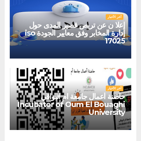
آخر الأخبار
إعلا ن عن تربص قصير المدى حول
إدارة المخابر وفق معايير الجودة iso
17025
آخر الأخبار
حاضنة أعمال جامعة ام البواقي
Incubator of Oum El Bouaghi
University