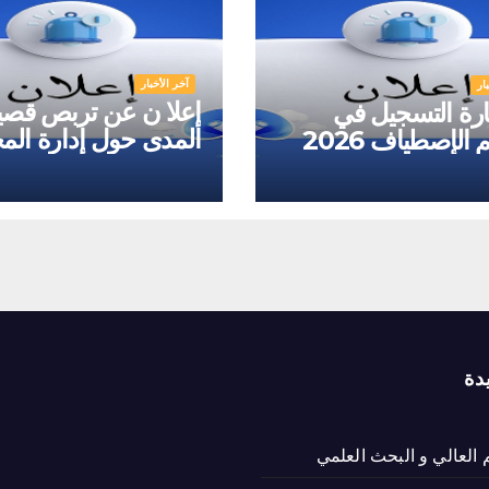
آخر الأخبار
ار
إعلا ن عن تربص قصي
رة التسجيل في
المدى حول إدارة المخ
الإصطياف 2026
وفق معايير 
17025
دة
م العالي و البحث العلمي