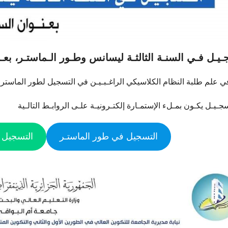
يـل فـي السنـة الثالثـة ليسانس وطـور الـماستـر، بعـنـوان ال
ي علم طلبة النظام الكلاسيكي الراغـبـيـن في التسجيل لطور الماستر و
جـيـل يكـون بمـلء الإستمـارة إلكتـرونيـة علـى الروابـط التالـية
التسجيل في طور الماستـر
التسجيل ف