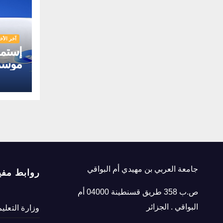
آخر الأخب
إستما
موسم 
جامعة العربي بن مهيدي أم البواقي
روابط مفي
ص.ب 358 طريق قسنطينة 04000 أم
البواقي . الجزائر
وزارة التعلي