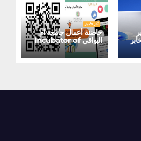
آخر الأخبار
ر
حاضنة أعمال جامعة ام
ابر
البواقي Incubator of
الجودة iso
Oum El Bouaghi
University