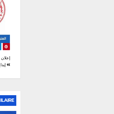
تصف
إعلان ع
المق
إيداع
ILAIRE