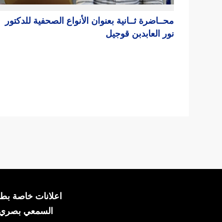
محــاضرة ثــانية بعنوان الأنواع الصحفية للدكتور
نور العابدبن قوجيل
Post
navigation
اعلانات خاصة بطل
السمعي بصري