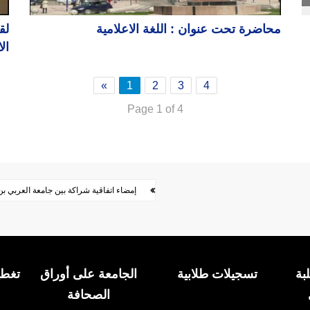
محاضرة تحت عنوان : اللغة الاعلامية
لق
ال
»
1
2
3
4
Page 1 of 4
إمضاء اتفاقية شراكة بين جامعة العربي بن مه
بة
تسجيلات طلابية
الجامعة على أوراق
تغطي
الصحافة