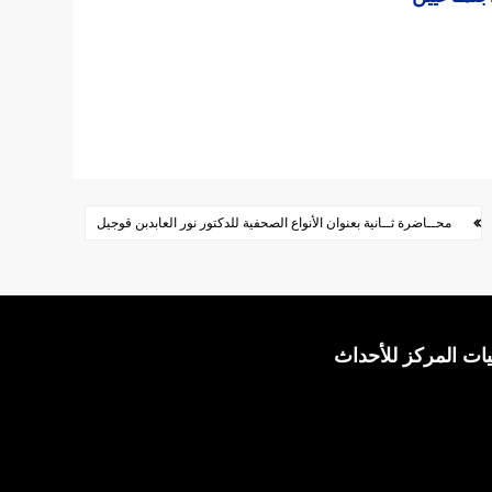
محــاضرة ثــانية بعنوان الأنواع الصحفية للدكتور نور العابدبن قوجيل
ات المركز للأحداث