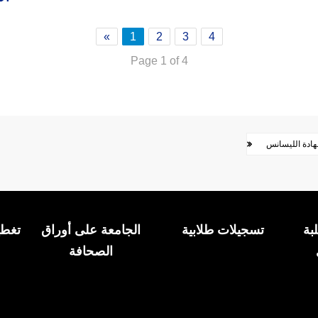
»
1
2
3
4
Page 1 of 4
هادة الليسانس
بة
تسجيلات طلابية
الجامعة على أوراق
تغطي
الصحافة