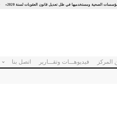
ة للمؤسسات الصحية ومستخدميها في ظل تعديل قانون العقوبات لسنة 2020»
 المركز
فيديوهـــات وتقـــارير
اتصل بنا