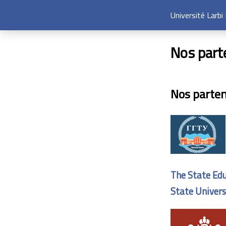
Université Larb
Nos parte
Nos parten
The State Edu
State Univers