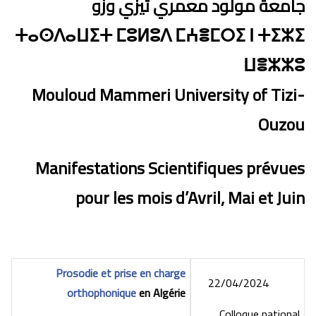
جامعة مولود معمري تيزي وزو
ⵜⴰⵙⴷⴰⵡⵉⵜ ⵎⵓⵍⵓⴷ ⵎⵄⴻⵎⵔⵉ ⵏ ⵜⵉⵣⵉ
ⵡⴻⵣⵣⵓ
Mouloud Mammeri University of Tizi-
Ouzou
Manifestations Scientifiques prévues
pour les mois d’Avril, Mai et Juin
Prosodie et prise en charge
22/04/2024
orthophonique
en Algérie
Colloque national