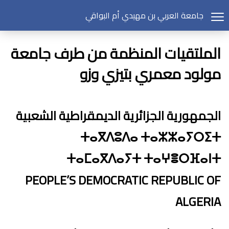
جامعة العربي بن مهيدي أم البواقي
الملتقيات المنظمة من طرف جامعة
مولود معمري بتيزي وزو
الجمهورية الجزائرية الديمقراطية الشعبية
ⵜⴰⴳⴷⵓⴷⴰ ⵜⴰⵣⵣⴰⵢⵔⵉⵜ
ⵜⴰⵎⴰⴳⴷⴰⵢⵜ ⵜⴰⵖⴻⵔⴼⴰⵏⵜ
PEOPLE’S DEMOCRATIC REPUBLIC OF
ALGERIA