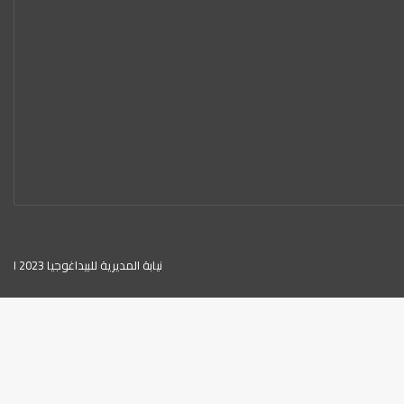
نيابة المديرية للبيداغوجيا 2023 ا