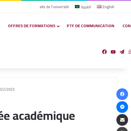
site de l’université
العربية
English
OFFRES DE FORMATIONS
PTF DE COMMUNICATION
CON
Facebook
YouTub
Te
F
2022/2023
M
nnée académique
Parta
I