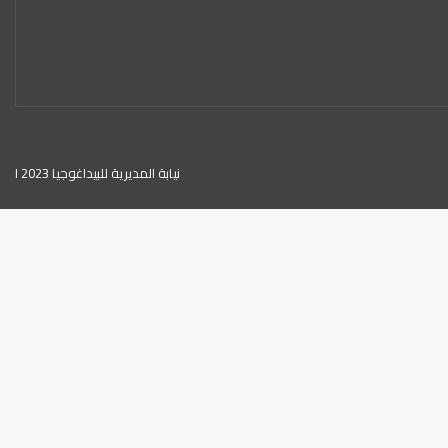
نيابة المديرية للبيداغوجيا 2023 ا