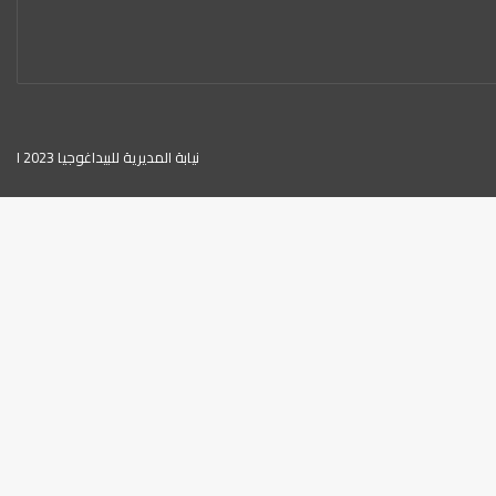
نيابة المديرية للبيداغوجيا 2023 ا