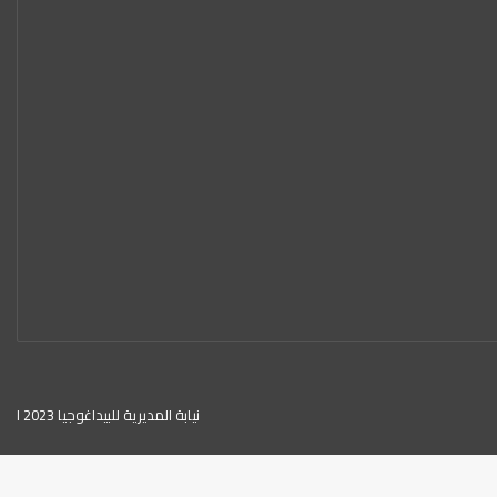
نيابة المديرية للبيداغوجيا 2023 ا