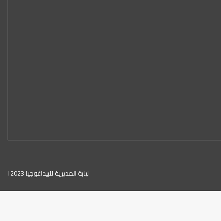
نيابة المديرية للبيداغوجيا 2023 ا