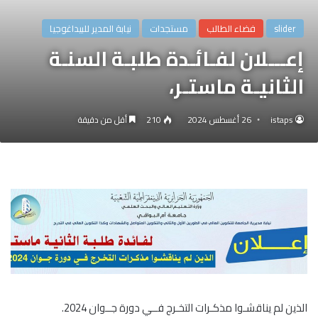
slider
فضاء الطالب
مستجدات
نيابة المدير للبيداغوجيا
إعـــلان لفـائـدة طلبـة السنـة
الثانيـة ماستـر،
istaps
26 أغسطس 2024
210
أقل من دقيقة
الذين لم يناقشـوا مذكـرات التخـرج فــي دورة جــوان 2024.