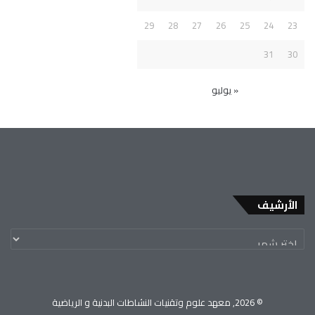
29
28
27
26
25
24
23
31
30
« يوليو
الأرشيف
© 2026, معهد علوم وتقنيات النشاطات البدنية و الرياضية