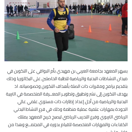
يسهر المعهد بجامعة العربي بن مهيدي بأم البواقي على التكوين في
ميدان النشاطات البدنية والرياضية للطلبة الحاصلين على البكالوريا وذلك
بتقديم برامج ومقررات ذات الصلة بأهداف التكوين وخصوصياته. اذ
يهدف التكوين إلى نشر وتطبيق وتطويـر المعــرفة المتخصصة في التربية
البدنية والرياضية من أجل إعداد إطارات ذات مستوي علمي عالي
الجودة بمهارات علمية عملية منظمة وذلك في فرع النشاط البدني
الرياضي التربوي وفرع التدريب الرياضي ليصبح خريج المعهد يمتلك
الكفاءات والمهارات المتخصصة للقيام بدوره في المجتمــع وهذا من