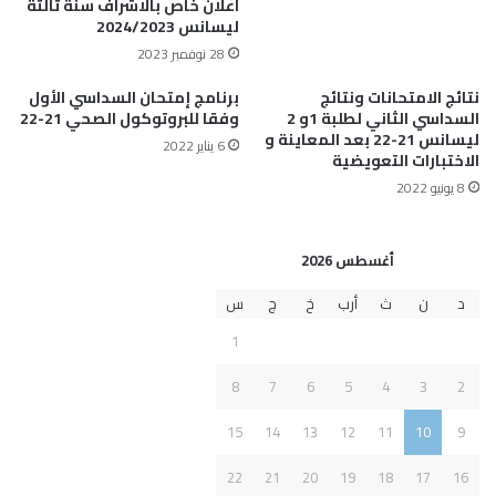
اعلان خاص بالاشراف سنة ثالثة
ليسانس 2024/2023
28 نوفمبر 2023
نتائج الامتحانات ونتائج
برنامج إمتحان السداسي الأول
السداسي الثاني لطلبة 1و 2
وفقا للبروتوكول الصحي 21-22
ليسانس 21-22 بعد المعاينة و
6 يناير 2022
الاختبارات التعويضية
8 يونيو 2022
أغسطس 2026
د
ن
ث
أرب
خ
ج
س
1
8
7
6
5
4
3
2
15
14
13
12
11
10
9
22
21
20
19
18
17
16