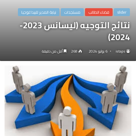
slider
فضاء الطالب
مستجدات
نيابة المدير للبيداغوجيا
نتائج التوجيه (ليسانس 2023-
2024)
istaps
6 يوليو 2024
268
أقل من دقيقة