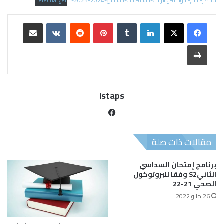
محضر-نتائج-التوجيه-والترتيب-للسنة-ثانية-ليسانس-2024-2025-1
Télécharger
istaps
مقالات ذات صلة
برنامج إمتحان السداسي
الثانيS2 وفقا للبروتوكول
الصحي 21-22
26 مايو 2022