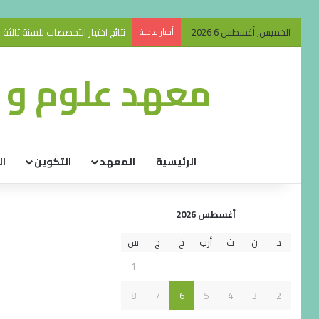
الخميس, أغسطس 6 2026
أخبار عاجلة
نتائج اختيار التخصصات للسنة ثالثة ليسانس
معهد علوم و ت
الرئيسية
المعهد
التكوين
ال
أغسطس 2026
د
ن
ث
أرب
خ
ج
س
1
8
7
6
5
4
3
2